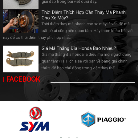
giải đáp trong bài viết dưới đây.
Thời Điểm Thích Hợp Cần Thay Má Phanh
Cho Xe Máy?
Thời điểm thay má phanh cho xe máy là vấn đề mà
bất cứ ai cũng nên quan tâm. Hãy tham khảo bài viết
này để có thời điểm thay phù hợp nhất.
Giá Má Thắng Đĩa Honda Bao Nhiêu?
Giá má thắng đĩa honda là điều mà mọi người đang
quan tâm? HTF chia sẻ với bạn về bảng giá chính
thức, để bạn chủ động trong việc thay thế.
FACEBOOK