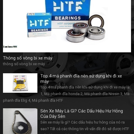
Thông số vòng bi xe máy
thông số vòng bi xe máy
Top 4 má phanh đĩa nên sử dụng khi đi xe
máy
Top 4 má phanh đĩa nên khi sử dụng khi đi xe máy là:
1, Má phanh đĩa honda 2, Má phanh đĩa Nissin 3, Má
phanh đĩa Elig 4, Má phanh đĩa HTF
Sên Xe Máy Là Gì? Các Dấu Hiệu Hư Hỏng
Của Dây Sên
Sên xe máy là gì? Các dấu hiệu hư hỏng của nó ra
sao? Tất cả các thông tin về vấn đề đó sẽ được HTF