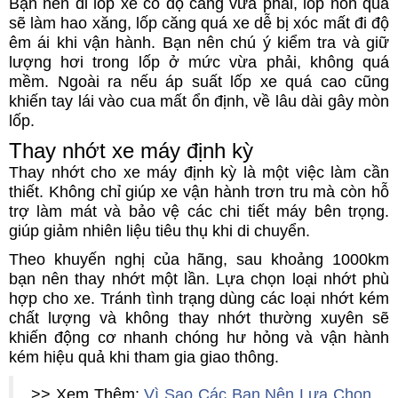
Bạn nên đi lốp xe có độ căng vừa phải, lốp non quá
sẽ làm hao xăng, lốp căng quá xe dễ bị xóc mất đi độ
êm ái khi vận hành. Bạn nên chú ý kiểm tra và giữ
lượng hơi trong lốp ở mức vừa phải, không quá
mềm. Ngoài ra nếu áp suất lốp xe quá cao cũng
khiến tay lái vào cua mất ổn định, về lâu dài gây mòn
lốp.
Thay nhớt xe máy định kỳ
Thay nhớt cho xe máy định kỳ là một việc làm cần
thiết. Không chỉ giúp xe vận hành trơn tru mà còn hỗ
trợ làm mát và bảo vệ các chi tiết máy bên trọng.
giúp giảm nhiên liệu tiêu thụ khi di chuyển.
Theo khuyến nghị của hãng, sau khoảng 1000km
bạn nên thay nhớt một lần. Lựa chọn loại nhớt phù
hợp cho xe. Tránh tình trạng dùng các loại nhớt kém
chất lượng và không thay nhớt thường xuyên sẽ
khiến động cơ nhanh chóng hư hỏng và vận hành
kém hiệu quả khi tham gia giao thông.
>> Xem Thêm:
Vì Sao Các Bạn Nên Lựa Chọn