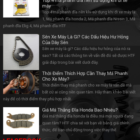
Top 4 má phanh đĩa nên sử dụng khi đi xe
máy
Top 4 má phanh đĩa nên khi sử dụng khi đi xe máy là:
1, Má phanh đĩa honda 2, Má phanh đĩa Nissin 3, Má
phanh đĩa Elig 4, Má phanh đĩa HTF
Sên Xe Máy Là Gì? Các Dấu Hiệu Hư Hỏng
Của Dây Sên
Sên xe máy là gì? Các dấu hiệu hư hỏng của nó ra
sao? Tất cả các thông tin về vấn đề đó sẽ được HTF
giải đáp trong bài viết dưới đây.
Thời Điểm Thích Hợp Cần Thay Má Phanh
Cho Xe Máy?
Thời điểm thay má phanh cho xe máy là vấn đề mà
bất cứ ai cũng nên quan tâm. Hãy tham khảo bài viết
này để có thời điểm thay phù hợp nhất.
Giá Má Thắng Đĩa Honda Bao Nhiêu?
Giá má thắng đĩa honda là điều mà mọi người đang
quan tâm? HTF chia sẻ với bạn về bảng giá chính
thức, để bạn chủ động trong việc thay thế.