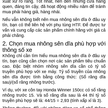
xuất xứ rõ ràng. Tốt nhất, nên đến những cửa hàng
quen, đáng tin cậy, đã hoạt động nhiều năm để tránh
mua phải hàng giả, hàng nhái.
Nếu vẫn không biết nên mua nhông sên dĩa ở đâu uy
tín, bạn có thể liên hệ với phụ tùng HTF. Để được tư
vấn và cung cấp các sản phẩm chính hãng với giá cả
phải chăng.
2. Chọn mua nhông sên dĩa phù hợp với
thông số xe
Không chỉ cần tìm hiểu mua nhông sên dĩa ở đâu uy
tín, bạn cũng cần chọn nơi các sản phẩm tiêu chuẩn
cao. Đặc biệt nhóm nhông sên dĩa cần có tỷ số
truyền phù hợp với xe máy. Tỷ số truyền của nhông
sên dĩa được tính bằng công thức: (Số răng dĩa
sau)/(số răng nhông trước).
Ví dụ, với xe côn tay Honda Winner 150cc có số răng
nhông trước 15. Và số răng dĩa sau là 44 thì tỷ số
truyền phù hợp sẽ là: 44/15 = 2,93 (tính xấp xỉ là 3).