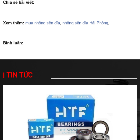
Chia sẻ bài viết:
Xem thêm:
mua nhông sên dĩa
,
nhông sên dĩa Hải Phòng
,
Bình luận:
TIN TỨC