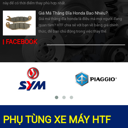
này để có thời điểm thay phù hợp nhất.
Giá Má Thắng Đĩa Honda Bao Nhiêu?
Giá má thắng đĩa honda là điều mà mọi người đang
quan tâm? HTF chia sẻ với bạn về bảng giá chính
thức, để bạn chủ động trong việc thay thế.
FACEBOOK
PHỤ TÙNG XE MÁY HTF