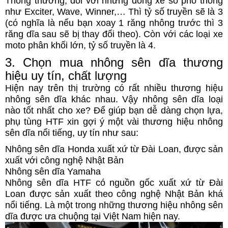
Thông thường, đối với những dòng xe số phổ thông
như Exciter, Wave, Winner,… Thì tỷ số truyền sẽ là 3
(có nghĩa là nếu bạn xoay 1 răng nhông trước thì 3
răng dĩa sau sẽ bị thay đổi theo). Còn với các loại xe
moto phân khối lớn, tỷ số truyền là 4.
3. Chọn mua nhông sên dĩa thương
hiệu uy tín, chất lượng
Hiện nay trên thị trường có rất nhiều thương hiệu
nhông sên dĩa khác nhau. Vậy nhông sên dĩa loại
nào tốt nhất cho xe? Để giúp bạn dễ dàng chọn lựa,
phụ tùng HTF xin gợi ý một vài thương hiệu nhông
sên dĩa nổi tiếng, uy tín như sau:
Nhông sên dĩa Honda xuất xứ từ Đài Loan, được sản
xuất với công nghệ Nhật Bản
Nhông sên dĩa Yamaha
Nhông sên dĩa HTF có nguồn gốc xuất xứ từ Đài
Loan được sản xuất theo công nghệ Nhật Bản khá
nổi tiếng. Là một trong những thương hiệu nhông sên
dĩa được ưa chuộng tại Việt Nam hiện nay.