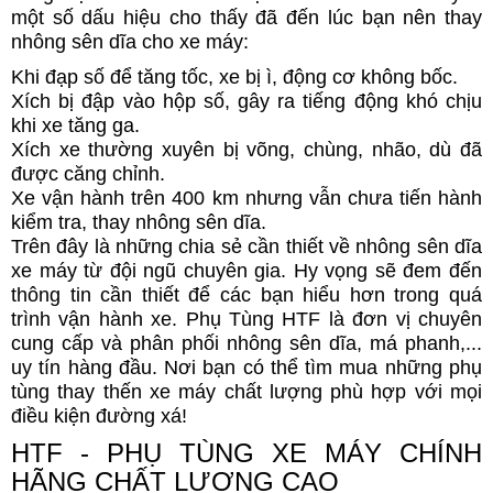
một số dấu hiệu cho thấy đã đến lúc bạn nên thay
nhông sên dĩa cho xe máy:
Khi đạp số để tăng tốc, xe bị ì, động cơ không bốc.
Xích bị đập vào hộp số, gây ra tiếng động khó chịu
khi xe tăng ga.
Xích xe thường xuyên bị võng, chùng, nhão, dù đã
được căng chỉnh.
Xe vận hành trên 400 km nhưng vẫn chưa tiến hành
kiểm tra, thay nhông sên dĩa.
Trên đây là những chia sẻ cần thiết về nhông sên dĩa
xe máy từ đội ngũ chuyên gia. Hy vọng sẽ đem đến
thông tin cần thiết để các bạn hiểu hơn trong quá
trình vận hành xe. Phụ Tùng HTF là đơn vị chuyên
cung cấp và phân phối nhông sên dĩa, má phanh,...
uy tín hàng đầu. Nơi bạn có thể tìm mua những phụ
tùng thay thến xe máy chất lượng phù hợp với mọi
điều kiện đường xá!
HTF - PHỤ TÙNG XE MÁY CHÍNH
HÃNG CHẤT LƯỢNG CAO