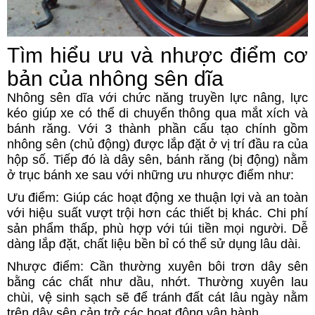
Tìm hiểu ưu và nhược điểm cơ
bản của nhông sên dĩa
Nhông sên dĩa với chức năng truyền lực nâng, lực
kéo giúp xe có thể di chuyển thông qua mắt xích và
bánh răng. Với 3 thành phần cấu tạo chính gồm
nhông sên (chủ động) được lắp đặt ở vị trí đầu ra của
hộp số. Tiếp đó là dây sên, bánh răng (bị động) nằm
ở trục bánh xe sau với những ưu nhược điểm như:
Ưu điểm: Giúp các hoạt động xe thuận lợi và an toàn
với hiệu suất vượt trội hơn các thiết bị khác. Chi phí
sản phẩm thấp, phù hợp với túi tiền mọi người. Dễ
dàng lắp đặt, chất liệu bền bỉ có thể sử dụng lâu dài.
Nhược điểm: Cần thường xuyên bôi trơn dây sên
bằng các chất như dầu, nhớt. Thường xuyên lau
chùi, vệ sinh sạch sẽ để tránh đất cát lâu ngày nằm
trên dây sên cản trở các hoạt động vận hành.