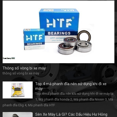
Thông số vòng bi xe máy
thông số vòng bi xe máy
Top 4 má phanh đĩa nên sử dụng khi đi xe
máy
Top 4 má phanh đĩa nên khi sử dụng khi đi xe máy là:
1, Má phanh đĩa honda 2, Má phanh đĩa Nissin 3, Má
phanh đĩa Elig 4, Má phanh đĩa HTF
Sên Xe Máy Là Gì? Các Dấu Hiệu Hư Hỏng