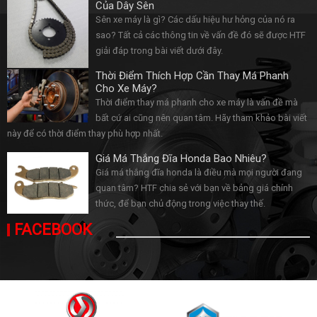
Của Dây Sên
Sên xe máy là gì? Các dấu hiệu hư hỏng của nó ra
sao? Tất cả các thông tin về vấn đề đó sẽ được HTF
giải đáp trong bài viết dưới đây.
Thời Điểm Thích Hợp Cần Thay Má Phanh
Cho Xe Máy?
Thời điểm thay má phanh cho xe máy là vấn đề mà
bất cứ ai cũng nên quan tâm. Hãy tham khảo bài viết
này để có thời điểm thay phù hợp nhất.
Giá Má Thắng Đĩa Honda Bao Nhiêu?
Giá má thắng đĩa honda là điều mà mọi người đang
quan tâm? HTF chia sẻ với bạn về bảng giá chính
thức, để bạn chủ động trong việc thay thế.
FACEBOOK