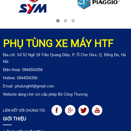
PHỤ TÙNG XE MÁY HTF
Địa chỉ: Số 52 Ngõ 19 Trần Quang Diệu, P. Ô Chợ Dừa, Q. Đống Đa, Hà
Nội
Điện thoại: 0944554356
Hotline: 0944554356
Email: phutunghtf@gmail.com
Website đang chờ xin cấp phép Bộ Công Thương
LIÊN KẾT VỚI CHÚNG TÔI:
GIỚI THIỆU