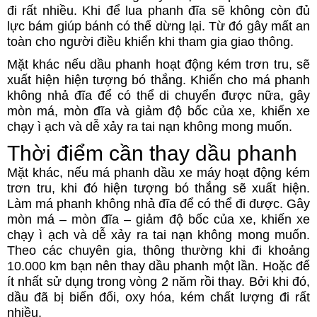
đi rất nhiều. Khi để lua phanh đĩa sẽ không còn đủ
lực bám giúp bánh có thể dừng lại. Từ đó gây mất an
toàn cho người điều khiển khi tham gia giao thông.
Mặt khác nếu dầu phanh hoạt động kém trơn tru, sẽ
xuất hiện hiện tượng bó thắng. Khiến cho má phanh
không nhả đĩa để có thể di chuyển được nữa, gây
mòn má, mòn đĩa và giảm độ bốc của xe, khiến xe
chạy ì ạch và dễ xảy ra tai nạn không mong muốn.
Thời điểm cần thay dầu phanh
Mặt khác, nếu má phanh dầu xe máy hoạt động kém
trơn tru, khi đó hiện tượng bó thắng sẽ xuất hiện.
Làm má phanh không nhả đĩa để có thể đi được. Gây
mòn má – mòn đĩa – giảm độ bốc của xe, khiến xe
chạy ì ạch và dễ xảy ra tai nạn không mong muốn.
Theo các chuyên gia, thông thường khi đi khoảng
10.000 km bạn nên thay dầu phanh một lần. Hoặc để
ít nhất sử dụng trong vòng 2 năm rồi thay. Bởi khi đó,
dầu đã bị biến đổi, oxy hóa, kém chất lượng đi rất
nhiều.