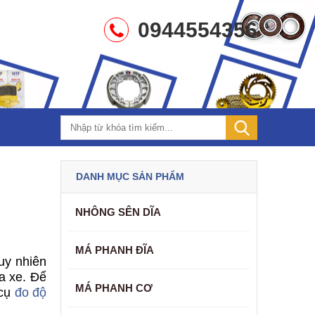
0944554356
DANH MỤC SẢN PHẨM
NHÔNG SÊN DĨA
MÁ PHANH ĐĨA
uy nhiên
a xe. Để
MÁ PHANH CƠ
 cụ
đo độ