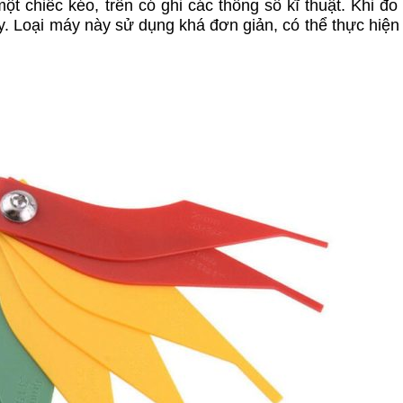
 chiếc kéo, trên có ghi các thông số kĩ thuật. Khi đo
y. Loại máy này sử dụng khá đơn giản, có thể thực hiện