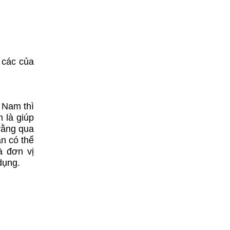
 các của
 Nam thì
 là giúp
rằng qua
n có thể
à đơn vị
dụng.