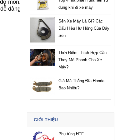
Top 4 má phanh đĩa nên sử
 độ mòn,
dụng khi đi xe máy
 dễ dàng
Sên Xe Máy Là Gì? Các
Dấu Hiệu Hư Hỏng Của Dây
Sên
Thời Điểm Thích Hợp Cần
Thay Má Phanh Cho Xe
Máy?
Giá Má Thắng Đĩa Honda
Bao Nhiêu?
GIỚI THIỆU
Phụ tùng HTF