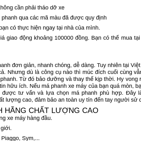
không cần phải tháo dỡ xe
má phanh qua các mã màu đã được quy định
bạn có thực hiện ngay tại nhà của mình.
á giao động khoảng 100000 đồng. Bạn có thể mua tại
anh đơn giản, nhanh chóng, dễ dàng. Tuy nhiên tại Việt
. Nhưng dù là công cụ nào thì múc đích cuối cùng vẫn
phanh. Từ đó bảo dưỡng và thay thế kịp thời. Hy vong 
g tin hữu ích. Nếu má phanh xe máy của bạn quá mòn, bạ
ể được tư vấn và lựa chọn má phanh phù hợp. Đây l
ất lượng cao, đảm bảo an toàn uy tín đến tay người sử 
NH HÃNG CHẤT LƯỢNG CAO
ùng xe máy hàng đầu.
giới.
 Piaggo, Sym,...