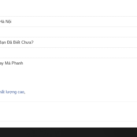
Hà Nội
Bạn Đã Biết Chưa?
hay Má Phanh
hất lượng cao
,