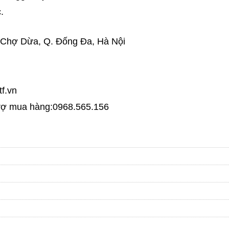
.
Ô Chợ Dừa, Q. Đống Đa, Hà Nội
f.vn
 trợ mua hàng:0968.565.156