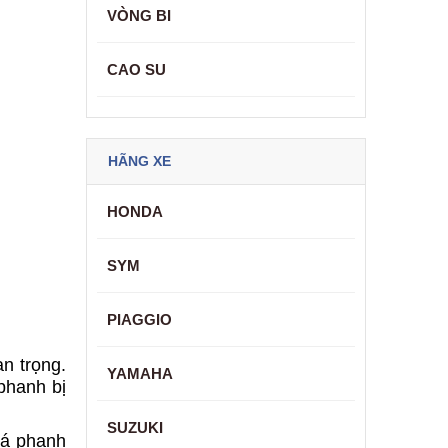
VÒNG BI
CAO SU
HÃNG XE
HONDA
SYM
PIAGGIO
n trọng.
YAMAHA
phanh bị
SUZUKI
Má phanh