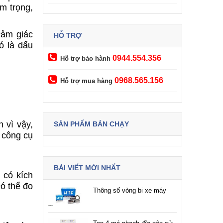
m trọng,
cảm giác
HỖ TRỢ
ó là dấu
0944.554.356
Hỗ trợ bảo hành
0968.565.156
Hỗ trợ mua hàng
 vì vậy,
SẢN PHẨM BÁN CHẠY
 công cụ
BÀI VIẾT MỚI NHẤT
 có kích
ó thể đo
Thông số vòng bi xe máy