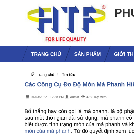
PH
TRANG CHỦ
SẢN PHẨM
GIỚI TH
Trang chủ
Tin tức
Các Công Cụ Đo Độ Mòn Má Phanh Hiệ
04/03/2022 - 12:38 PM
Admin
478 Lượt xem
Bố thắng hay còn gọi lá má phanh, là bộ phận
sau một thời gian dài sử dụng, má phanh có
biết được tình trạng mòn của má phanh và kh
mòn của má phanh
. Từ đó quyết định xem lú