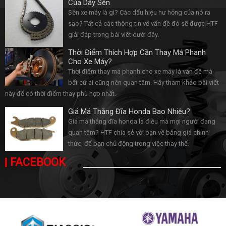
Của Dây Sên
Sên xe máy là gì? Các dấu hiệu hư hỏng của nó ra
sao? Tất cả các thông tin về vấn đề đó sẽ được HTF
giải đáp trong bài viết dưới đây.
Thời Điểm Thích Hợp Cần Thay Má Phanh
Cho Xe Máy?
Thời điểm thay má phanh cho xe máy là vấn đề mà
bất cứ ai cũng nên quan tâm. Hãy tham khảo bài viết
này để có thời điểm thay phù hợp nhất.
Giá Má Thắng Đĩa Honda Bao Nhiêu?
Giá má thắng đĩa honda là điều mà mọi người đang
quan tâm? HTF chia sẻ với bạn về bảng giá chính
thức, để bạn chủ động trong việc thay thế.
FACEBOOK