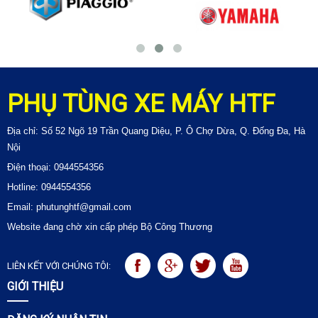
PHỤ TÙNG XE MÁY HTF
Địa chỉ: Số 52 Ngõ 19 Trần Quang Diệu, P. Ô Chợ Dừa, Q. Đống Đa, Hà
Nội
Điện thoại: 0944554356
Hotline: 0944554356
Email: phutunghtf@gmail.com
Website đang chờ xin cấp phép Bộ Công Thương
LIÊN KẾT VỚI CHÚNG TÔI:
GIỚI THIỆU