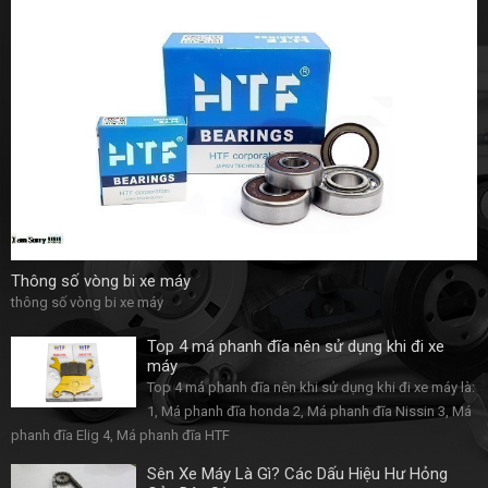
Thông số vòng bi xe máy
thông số vòng bi xe máy
Top 4 má phanh đĩa nên sử dụng khi đi xe
máy
Top 4 má phanh đĩa nên khi sử dụng khi đi xe máy là:
1, Má phanh đĩa honda 2, Má phanh đĩa Nissin 3, Má
phanh đĩa Elig 4, Má phanh đĩa HTF
Sên Xe Máy Là Gì? Các Dấu Hiệu Hư Hỏng