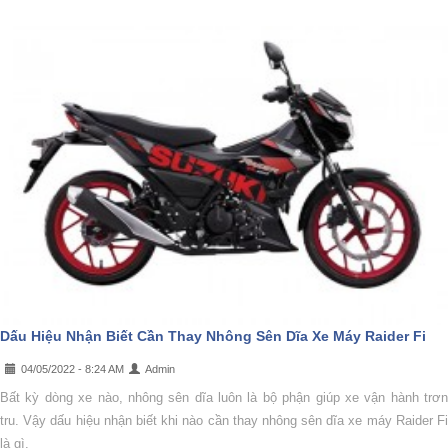
Dấu Hiệu Nhận Biết Cần Thay Nhông Sên Dĩa Xe Máy Raider Fi
04/05/2022 - 8:24 AM
Admin
Bất kỳ dòng xe nào, nhông sên dĩa luôn là bộ phận giúp xe vận hành trơn
tru. Vậy dấu hiệu nhận biết khi nào cần thay nhông sên dĩa xe máy Raider Fi
là gì.