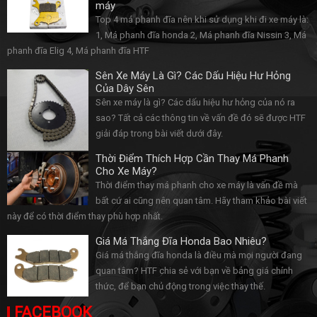
máy
Top 4 má phanh đĩa nên khi sử dụng khi đi xe máy là:
1, Má phanh đĩa honda 2, Má phanh đĩa Nissin 3, Má
phanh đĩa Elig 4, Má phanh đĩa HTF
Sên Xe Máy Là Gì? Các Dấu Hiệu Hư Hỏng
Của Dây Sên
Sên xe máy là gì? Các dấu hiệu hư hỏng của nó ra
sao? Tất cả các thông tin về vấn đề đó sẽ được HTF
giải đáp trong bài viết dưới đây.
Thời Điểm Thích Hợp Cần Thay Má Phanh
Cho Xe Máy?
Thời điểm thay má phanh cho xe máy là vấn đề mà
bất cứ ai cũng nên quan tâm. Hãy tham khảo bài viết
này để có thời điểm thay phù hợp nhất.
Giá Má Thắng Đĩa Honda Bao Nhiêu?
Giá má thắng đĩa honda là điều mà mọi người đang
quan tâm? HTF chia sẻ với bạn về bảng giá chính
thức, để bạn chủ động trong việc thay thế.
FACEBOOK