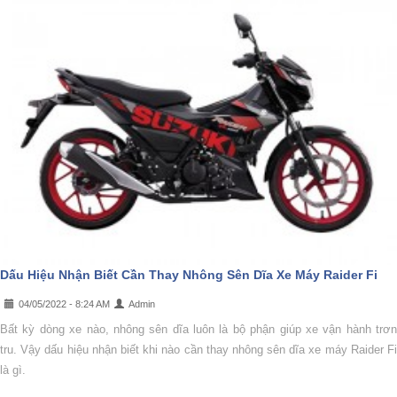
Dấu Hiệu Nhận Biết Cần Thay Nhông Sên Dĩa Xe Máy Raider Fi
04/05/2022 - 8:24 AM
Admin
Bất kỳ dòng xe nào, nhông sên dĩa luôn là bộ phận giúp xe vận hành trơn
tru. Vậy dấu hiệu nhận biết khi nào cần thay nhông sên dĩa xe máy Raider Fi
là gì.