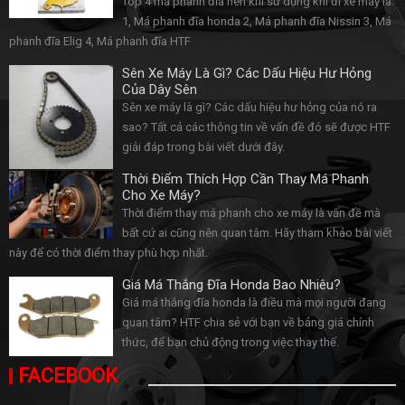
Top 4 má phanh đĩa nên khi sử dụng khi đi xe máy là:
1, Má phanh đĩa honda 2, Má phanh đĩa Nissin 3, Má
phanh đĩa Elig 4, Má phanh đĩa HTF
Sên Xe Máy Là Gì? Các Dấu Hiệu Hư Hỏng
Của Dây Sên
Sên xe máy là gì? Các dấu hiệu hư hỏng của nó ra
sao? Tất cả các thông tin về vấn đề đó sẽ được HTF
giải đáp trong bài viết dưới đây.
Thời Điểm Thích Hợp Cần Thay Má Phanh
Cho Xe Máy?
Thời điểm thay má phanh cho xe máy là vấn đề mà
bất cứ ai cũng nên quan tâm. Hãy tham khảo bài viết
này để có thời điểm thay phù hợp nhất.
Giá Má Thắng Đĩa Honda Bao Nhiêu?
Giá má thắng đĩa honda là điều mà mọi người đang
quan tâm? HTF chia sẻ với bạn về bảng giá chính
thức, để bạn chủ động trong việc thay thế.
FACEBOOK