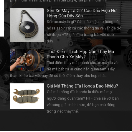
phanh đĩa Nissin 3, Má phanh đĩa Elig 4, Má phanh đĩa HTF
Sên Xe Máy Là Gì? Các Dấu Hiệu Hư
Hỏng Của Dây Sên
Sên xe máy là gì? Các dấu hiệu hư hỏng của
nó ra sao? Tất cả các thông tin về vấn đề đó
sẽ được HTF giải đáp trong bài viết dưới
đây.
Thời Điểm Thích Hợp Cần Thay Má
Phanh Cho Xe Máy?
Thời điểm thay má phanh cho xe máy là vấn
đề mà bất cứ ai cũng nên quan tâm. Hãy
tham khảo bài viết này để có thời điểm thay phù hợp nhất.
Giá Má Thắng Đĩa Honda Bao Nhiêu?
Giá má thắng đĩa honda là điều mà mọi
người đang quan tâm? HTF chia sẻ với bạn
về bảng giá chính thức, để bạn chủ động
trong việc thay thế.