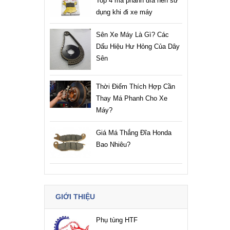
Top 4 má phanh đĩa nên sử
dụng khi đi xe máy
Sên Xe Máy Là Gì? Các
Dấu Hiệu Hư Hỏng Của Dây
Sên
Thời Điểm Thích Hợp Cần
Thay Má Phanh Cho Xe
Máy?
Giá Má Thắng Đĩa Honda
Bao Nhiêu?
GIỚI THIỆU
Phụ tùng HTF