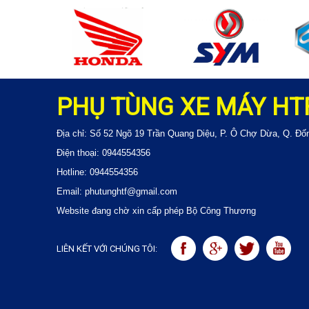
PHỤ TÙNG XE MÁY HT
Địa chỉ: Số 52 Ngõ 19 Trần Quang Diệu, P. Ô Chợ Dừa, Q. Đố
Điện thoại: 0944554356
Hotline: 0944554356
Email: phutunghtf@gmail.com
Website đang chờ xin cấp phép Bộ Công Thương
LIÊN KẾT VỚI CHÚNG TÔI: